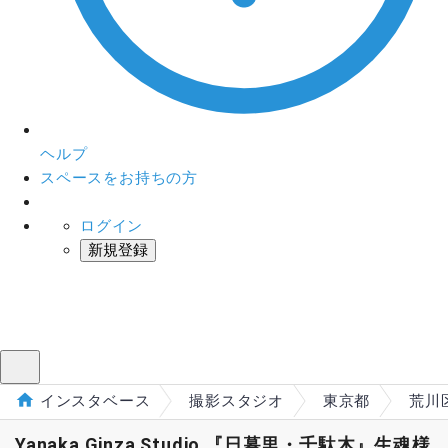
ヘルプ
スペースをお持ちの方
ログイン
新規登録
インスタベース
メニュー
インスタベース
撮影スタジオ
東京都
荒川
Yanaka Ginza Studio 『日暮里・千駄木』生魂様