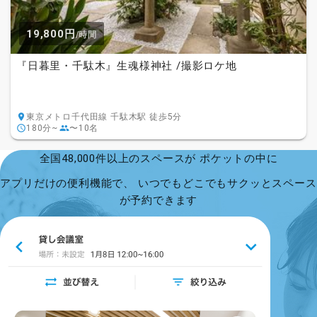
19,800円
/時間
『日暮里・千駄木』生魂様神社 /撮影ロケ地
東京メトロ千代田線 千駄木駅 徒歩5分
180分~
〜10名
全国48,000件以上のスペースが ポケットの中に
アプリだけの便利機能で、 いつでもどこでもサクッとスペース
が予約できます