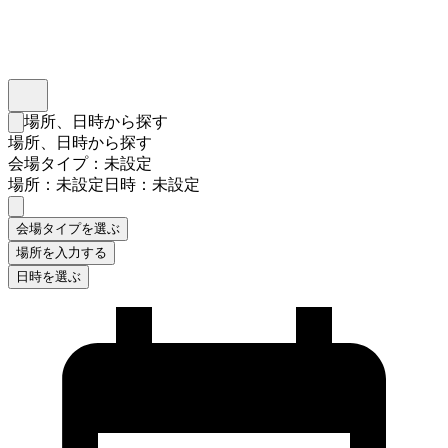
インスタベース
メニュー
場所、日時から探す
検索フォームを閉じる
場所、日時から探す
会場タイプ：未設定
場所：未設定
日時：未設定
会場タイプを選ぶ
場所を入力する
日時を選ぶ