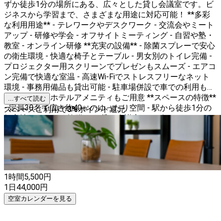
ずか徒歩1分の場所にある、広々とした貸し会議室です。ビ
ジネスから学習まで、さまざまな用途に対応可能！ **多彩
な利用用途** - テレワークやデスクワーク - 交流会やミート
アップ - 研修や学会 - オフサイトミーティング - 自習や塾・
教室 - オンライン研修 **充実の設備** - 除菌スプレーで安心
の衛生環境 - 快適な椅子とテーブル - 男女別のトイレ完備 -
プロジェクター用スクリーンでプレゼンもスムーズ - エアコ
ン完備で快適な室温 - 高速Wi-Fiでストレスフリーなネット
環境 - 事務用備品も貸出可能 - 駐車場併設で車での利用も可
能 - タオル等ホテルアメニティもご用意 **スペースの特徴**
...すべて読む
- 定員30名で広さ約40㎡のゆったり空間 - 駅から徒歩1分の
スペースご利用で
3
%
ポイント還元
好立地でアクセス抜群 この貸し会議室は、ビジネスシーン
からプライベートな集まりまで、幅広くご利用いただけま
す。快適な環境で、あなたのアイデアを形にしてみません
か？ぜひ、この機会にご利用ください！
1時間
5,500
円
1日
44,000
円
空室カレンダーを見る