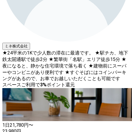
ミネ株式会社
★24平米の1Kで少人数の滞在に最適です。 ★駅チカ、地下
鉄太閤通駅で徒歩2分 ★繁華街「名駅」エリア徒歩15分 ★
夜になると、静かな住宅環境で落ち着く ★建物前にスーパ
ーやコンビニがあり便利です ★すぐそばにはコインパーキ
ングがあるので、お車でお越しいただくことも可能です
スペースご利用で
3
%
ポイント還元
1日
21,780
円〜
23,980
円