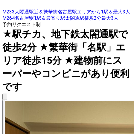
M233太閤通駅近＆繁華街名古屋駅エリアから1駅＆最大3人
M264名古屋駅1駅＆最寄り駅太閤通駅徒歩2分最大3人
予約リクエスト制
★駅チカ、地下鉄太閤通駅で
徒歩2分 ★繁華街「名駅」エ
リア徒歩15分 ★建物前にス
ーパーやコンビニがあり便利
です