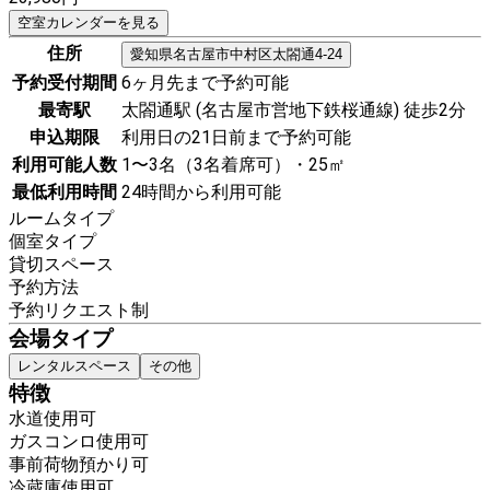
空室カレンダーを見る
住所
愛知県
名古屋市中村区
太閤通4-24
予約受付期間
6ヶ月先まで予約可能
最寄駅
太閤通駅 (名古屋市営地下鉄桜通線) 徒歩2分
申込期限
利用日の21日前まで予約可能
利用可能人数
1〜3名（3名着席可）・25㎡
最低利用時間
24時間から利用可能
ルームタイプ
個室タイプ
貸切スペース
予約方法
予約リクエスト制
会場タイプ
レンタルスペース
その他
特徴
水道使用可
ガスコンロ使用可
事前荷物預かり可
冷蔵庫使用可