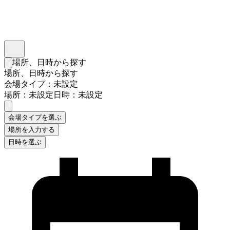
インスタベース
メニュー
場所、日時から探す
検索フォームを閉じる
場所、日時から探す
会場タイプ：未設定
場所：未設定
日時：未設定
会場タイプを選ぶ
場所を入力する
日時を選ぶ