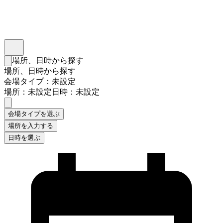
インスタベース
メニュー
場所、日時から探す
検索フォームを閉じる
場所、日時から探す
会場タイプ：未設定
場所：未設定
日時：未設定
会場タイプを選ぶ
場所を入力する
日時を選ぶ