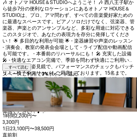
🎶 オトノマ HOUSE＆STUDIOへようこそ！ 🎶 西八王子駅か
ら徒歩7分の便利なロケーションにあるオトノマ HOUSE＆
STUDIOは、プロ、アマ問わず、すべての音楽愛好家ための
に最適なスペースです。ピアノソロだけでなく、弦楽器、管
楽器、声楽とのアンサンブルなど、多彩な用途に対応できる
このスタジオで、あなたの表現力を存分に発揮してくださ
い！ 🌟 多目的な利用が可能 🌟 - 楽器練習や声楽のレッスン
- 演奏会、教室の発表会会場として - ライブ配信や動画配信
も可能です。 - 本番前のリハーサルにも！ 🎤 充実した設備
🎤 - 快適なエアコン完備で、季節を問わず快適にご利用いた
だけます。 - 姿見鏡で、パフォーマンスのチェックもバッチ
...すべて読む
リ！ - 椅子やスリッパもご用意しております。15名まで。
スペースご利用で
3
%
ポイント還元
🚻 便利な施設 🚻 - 男女共用のトイレ完備で、長時間の利用
も安心。 - 電源・コンセントも豊富にあり、機材の使用も問
題なし。 オトノマ HOUSE＆STUDIOは、ピアノ演奏を始め
とする音楽活動に情熱を注ぐあなたを全力でサポートしま
す。ぜひ、この素晴らしい空間でコンサートホールの響きを
体感ください！🎵✨
1時間
2,200
円〜
3,300
円
1日
23,100
円
〜
38,500
円
直前割