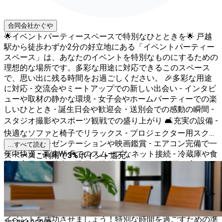
合同会社かぐや
🌟イベントパーティースペースで特別なひとときを🌟 戸越
駅から徒歩わずか2分の好立地にある「イベントパーティー
スペース」は、あなたのイベントを特別なものにするための
理想的な場所です。多彩な用途に対応できるこのスペース
で、思い出に残る時間をお過ごしください。 🎉多彩な用途
に対応 - 交流会やミートアップでの新しい出会い - インタビ
ューや取材の静かな環境 - 女子会やホームパーティーでの楽
しいひととき - 誕生日会や歓迎会・送別会での感動の瞬間 -
スタジオ撮影やスポーツ観戦での盛り上がり 🛋️充実の設備 -
快適なソファと椅子でリラックス - プロジェクター用スクリ
ーンでのプレゼンテーションや映画鑑賞 - エアコン完備で一
...すべて読む
年中快適 - 高速Wi-Fiでのスムーズなネット接続 - 冷蔵庫や食
スペースご利用で
3
%
ポイント還元
器も完備で、飲食の準備も簡単 📏スペースの特徴 - 広さ40
㎡で最大50名様まで対応可能 - 除菌スプレー完備で安心の衛
生環境 - テレビも完備で、スポーツ観戦や映像鑑賞に最適
💰料金プラン - 8800円〜13200円でご利用可能 - イベントの
規模や内容に応じて柔軟に対応 このスペースで、あなたの
イベントを成功させましょう！特別な時間を過ごすための準