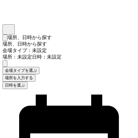
インスタベース
メニュー
場所、日時から探す
検索フォームを閉じる
場所、日時から探す
会場タイプ：未設定
場所：未設定
日時：未設定
会場タイプを選ぶ
場所を入力する
日時を選ぶ