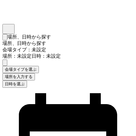
インスタベース
メニュー
場所、日時から探す
検索フォームを閉じる
場所、日時から探す
会場タイプ：未設定
場所：未設定
日時：未設定
会場タイプを選ぶ
場所を入力する
日時を選ぶ