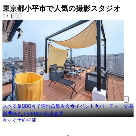
東京都小平市で人気の撮影スタジオ
1 / 1
スペモ🪴BBQ🍖子連れ🧸飲み会🍻イベント🌟パーティー🥂撮
影🎥652_TERRACE花小金井
今すぐ予約可能