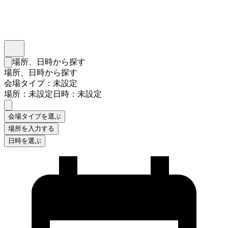
インスタベース
メニュー
場所、日時から探す
検索フォームを閉じる
場所、日時から探す
会場タイプ：未設定
場所：未設定
日時：未設定
会場タイプを選ぶ
場所を入力する
日時を選ぶ