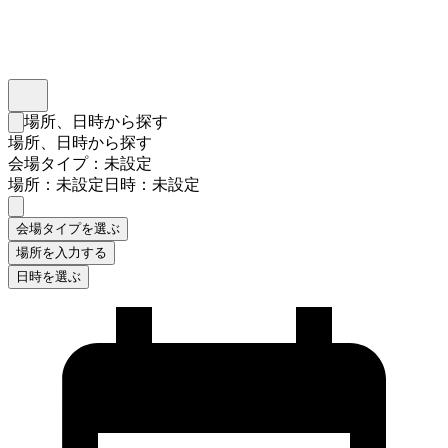
インスタベース
メニュー
場所、日時から探す
検索フォームを閉じる
場所、日時から探す
会場タイプ：未設定
場所：未設定
日時：未設定
会場タイプを選ぶ
場所を入力する
日時を選ぶ