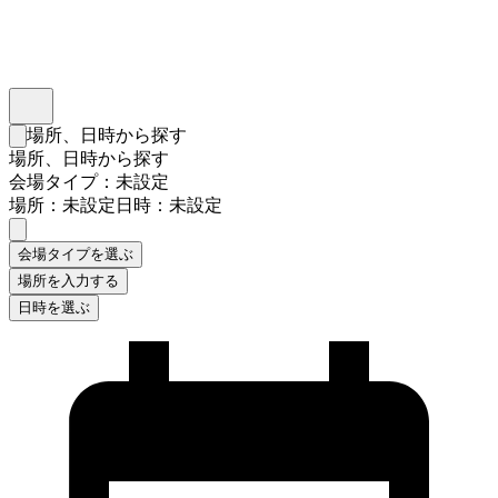
インスタベース
メニュー
場所、日時から探す
検索フォームを閉じる
場所、日時から探す
会場タイプ：未設定
場所：未設定
日時：未設定
会場タイプを選ぶ
場所を入力する
日時を選ぶ