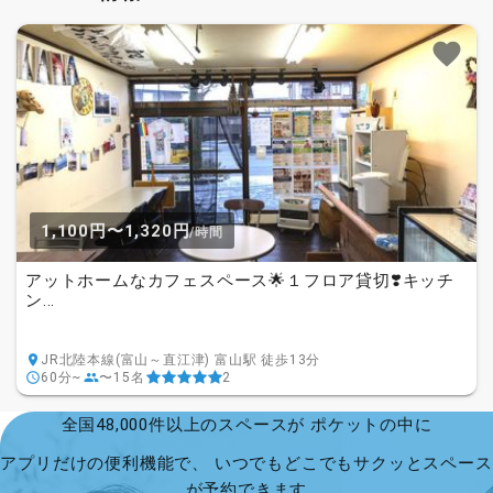
1,100円〜1,320円
/時間
アットホームなカフェスペース🌟１フロア貸切❣️キッチ
ン...
JR北陸本線(富山～直江津) 富山駅 徒歩13分
60分~
〜15名
2
全国48,000件以上のスペースが ポケットの中に
アプリだけの便利機能で、 いつでもどこでもサクッとスペース
が予約できます