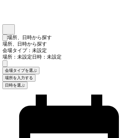
インスタベース
メニュー
場所、日時から探す
検索フォームを閉じる
場所、日時から探す
会場タイプ：未設定
場所：未設定
日時：未設定
会場タイプを選ぶ
場所を入力する
日時を選ぶ