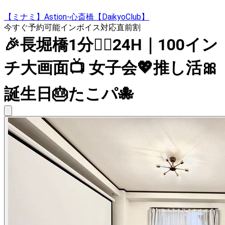
【ミナミ】Astion-心斎橋【DaikyoClub】
今すぐ予約可能
インボイス対応
直前割
🎉長堀橋1分🚶‍♀️24H｜100イン
チ大画面📺 女子会💖推し活🎀
誕生日🎂たこパ🐙