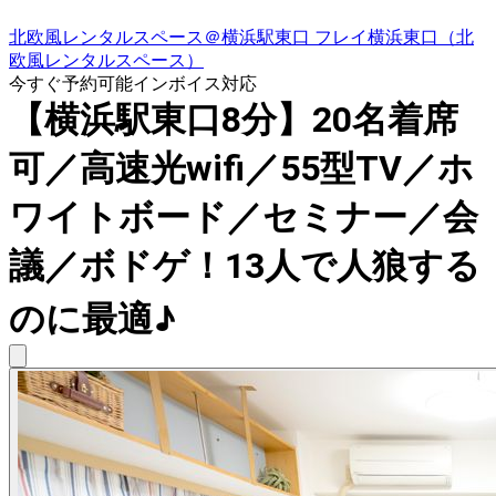
北欧風レンタルスペース＠横浜駅東口 フレイ横浜東口（北
欧風レンタルスペース）
今すぐ予約可能
インボイス対応
【横浜駅東口8分】20名着席
可／高速光wifi／55型TV／ホ
ワイトボード／セミナー／会
議／ボドゲ！13人で人狼する
のに最適♪