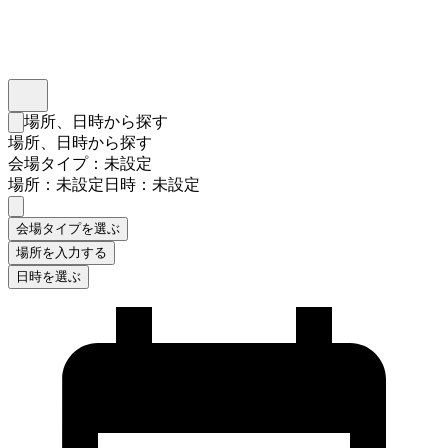
インスタベース
メニュー
場所、日時から探す
検索フォームを閉じる
場所、日時から探す
会場タイプ：未設定
場所：未設定
日時：未設定
会場タイプを選ぶ
場所を入力する
日時を選ぶ