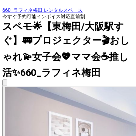
660_ラフィネ梅田 レンタルスペース
今すぐ予約可能
インボイス対応
直前割
スペモ🌟【東梅田/大阪駅す
ぐ】🚃プロジェクター🎬おし
ゃれ💫女子会💖ママ会☕推し
活✨️660_ラフィネ梅田