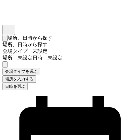
インスタベース
メニュー
場所、日時から探す
検索フォームを閉じる
場所、日時から探す
会場タイプ：未設定
場所：未設定
日時：未設定
会場タイプを選ぶ
場所を入力する
日時を選ぶ