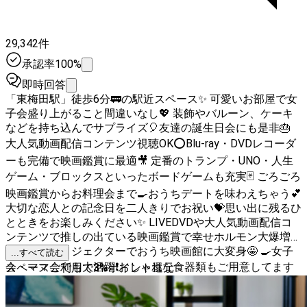
29,342件
承認率100%
即時回答
「東梅田駅」徒歩6分🚃の駅近スペース✨ 可愛いお部屋で女
子会盛り上がること間違いなし💖 装飾やバルーン、ケーキ
などを持ち込んでサプライズ🎈友達の誕生日会にも是非🎂
大人気動画配信コンテンツ視聴OK⭕️Blu-ray・DVDレコーダ
ーも完備で映画鑑賞に最適🎥 定番のトランプ・UNO・人生
ゲーム・ブロックスといったボードゲームも充実🃏 ごろごろ
映画鑑賞からお料理会まで🍳おうちデートを味わえちゃう💕
大切な恋人との記念日を二人きりでお祝い💝思い出に残るひ
とときをお楽しみください✨ LIVEDVDや大人気動画配信コ
ンテンツで推しの出ている映画鑑賞で幸せホルモン大爆増🍀
🎥大迫力プロジェクターでおうち映画館に大変身🤩 🍳女子
...すべて読む
会・ママ会でも大活躍❗おしゃれな食器類もご用意してます
スペースご利用で
3
%
ポイント還元
🙌 🐙たこ焼き器はパーティー・打ち上げにもってこい❗大人
気オプションです✨ ✨️ご希望の日が埋まっている場合は、同