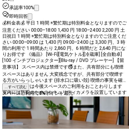
承認率100%
即時回答
💰料金表💰 平日 1 時間 ※繁忙期は特別料金となりますのでご
注意ください 00:00–18:00 1,430 円 18:00–24:00 2,200 円 土
日祝日 1 時間 ※繁忙期は特別料金となりますのでご注意くだ
さい 00:00–09:00 は 1,430 円 09:00–24:00 は 3,300 円、3 時
間の利用で 1 時間あたり 2,860 円、6 時間だと 2,640 円にな
りお得です 《備品》 [Wi-Fi][電気ケトル][冷蔵庫] [全自動卓]
[100 インチプロジェクター][Blu-ray / DVD プレーヤー] 【留
意事項】 スペース内は禁煙です🚭また、共有部分にも喫煙
スペースはありません 大変残念ですが、共有部分で喫煙す
る方がいらっしゃいます (排水口に吸い殻) 喫煙の事実を確
認できた場合は今後スペースのご利用をおことわりします
...すべて読む
室内には防犯のためのセキュリティカメラを設置しています
スペースご利用で
3
%
ポイント還元
🎦