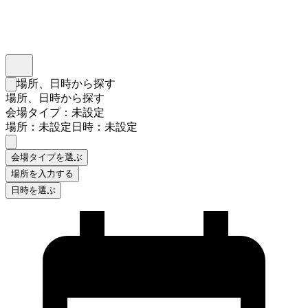
インスタベース
メニュー
場所、日時から探す
検索フォームを閉じる
場所、日時から探す
会場タイプ：未設定
場所：未設定
日時：未設定
会場タイプを選ぶ
場所を入力する
日時を選ぶ