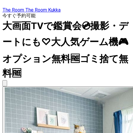
The Room The Room Kukka
今すぐ予約可能
大画面TVで鑑賞会💿撮影・デ
ートにも♡大人気ゲーム機🎮
オプション無料🆓ゴミ捨て無
料🆓