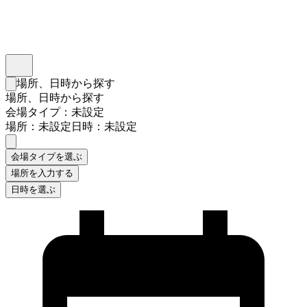
インスタベース
メニュー
場所、日時から探す
検索フォームを閉じる
場所、日時から探す
会場タイプ：未設定
場所：未設定
日時：未設定
会場タイプを選ぶ
場所を入力する
日時を選ぶ