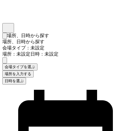
インスタベース
メニュー
場所、日時から探す
検索フォームを閉じる
場所、日時から探す
会場タイプ：未設定
場所：未設定
日時：未設定
会場タイプを選ぶ
場所を入力する
日時を選ぶ