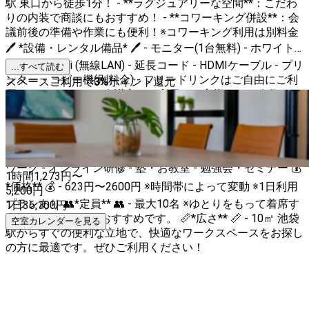
駅 東口から徒歩1分！ - **ラグジュアリーな空間**：こだわ
りの内装で商談にもおすすめ！ - **コワーキング併設**：会
議前後の準備や作業にも便利！※コワーキング利用は別料金
🖊️ *設備・レンタル備品* 🖊️ - モニター(1台無料) - ホワイト
ボード - Wi-Fi (無線LAN) - 延長コード - HDMIケーブル - プリ
...すべて読む
ンター・コピー機(別料金) - フリードリンクはご自由にご利
スペースご利用で
3
%
ポイント還元
用いただけます。 ※会議室をご利用のお客様のみ、人数
×100円の追加料金を頂戴しております。 - エレベーター - ト
イレ（男女別） 💼 *利用可能な用途* 💼 - 会議・Web会議 -
商談・打ち合わせ - テレワーク - 面接・面談 - グループワー
ク - ワークショップ - カウンセリング - 作業 - 自習 - デスク
ワーク - オンライン研修 - 塾・お教室 - 勉強会・セミナー 💰
1時間
1,273
円〜
*価格** 💰 - 623円〜2600円 ※時間帯によって変動 ※1日利用
5,200
円
プランあり 👥*定員** 👥 - 最大10名 ※ゆとりをもって着席す
1日
36,100
円
る場合は8名までがおすすめです。 📏*広さ** 📏 - 10㎡ 池袋
空室カレンダーを見る
駅からすぐの便利な立地で、快適なワークスペースをお探し
の方に最適です。ぜひご利用ください！