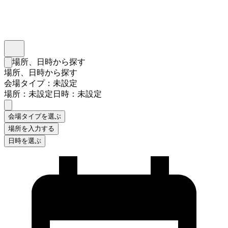
インスタベース
メニュー
場所、日時から探す
検索フォームを閉じる
場所、日時から探す
会場タイプ：未設定
場所：未設定
日時：未設定
会場タイプを選ぶ
場所を入力する
日時を選ぶ