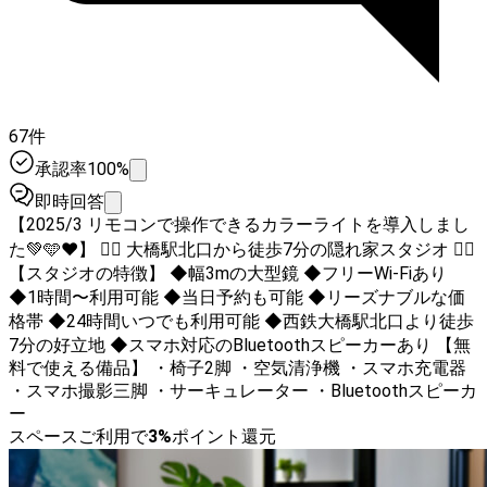
67件
承認率100%
即時回答
【2025/3 リモコンで操作できるカラーライトを導入しまし
た💚🩵❤️】 🚶‍♂️ 大橋駅北口から徒歩7分の隠れ家スタジオ 🚶‍♀️
【スタジオの特徴】 ◆幅3mの大型鏡 ◆フリーWi-Fiあり
◆1時間〜利用可能 ◆当日予約も可能 ◆リーズナブルな価
格帯 ◆24時間いつでも利用可能 ◆西鉄大橋駅北口より徒歩
7分の好立地 ◆スマホ対応のBluetoothスピーカーあり 【無
料で使える備品】 ・椅子2脚 ・空気清浄機 ・スマホ充電器
・スマホ撮影三脚 ・サーキュレーター ・Bluetoothスピーカ
ー
スペースご利用で
3
%
ポイント還元