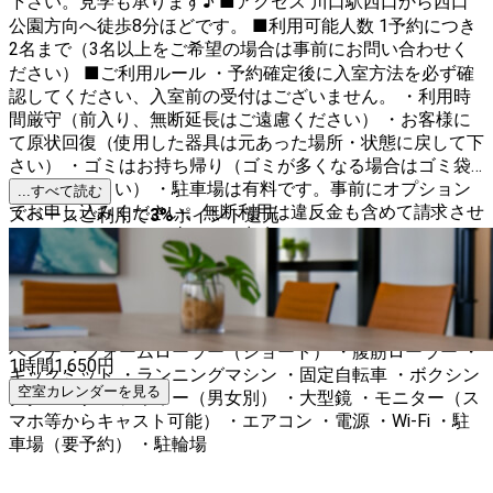
下さい。見学も承ります♪ ■アクセス 川口駅西口から西口
公園方向へ徒歩8分ほどです。 ■利用可能人数 1予約につき
2名まで（3名以上をご希望の場合は事前にお問い合わせく
ださい） ■ご利用ルール ・予約確定後に入室方法を必ず確
認してください、入室前の受付はございません。 ・利用時
間厳守（前入り、無断延長はご遠慮ください） ・お客様に
て原状回復（使用した器具は元あった場所・状態に戻して下
さい） ・ゴミはお持ち帰り（ゴミが多くなる場合はゴミ袋
をご持参下さい） ・駐車場は有料です。事前にオプション
...すべて読む
でお申し込みください。無断利用は違反金も含めて請求させ
スペースご利用で
3
%
ポイント還元
ていただきます。 ・当ジムで占有できるスペースはスペー
ス内のプライベートジムエリアのみになります（入口左奥の
仕切りができるエリア）。フリージムは共有部分となってお
りますので、お客様同士での譲り合いをお願いいたします。
■設備 ・スミスマシン ・ケーブルマシン ・ダンベル各種 ・
ベンチ ・フォームローラー（ショート） ・腹筋ローラー ・
1時間
1,650
円
キックミット ・ランニングマシン ・固定自転車 ・ボクシン
空室カレンダーを見る
ググローブ ・シャワー（男女別） ・大型鏡 ・モニター（ス
マホ等からキャスト可能） ・エアコン ・電源 ・Wi-Fi ・駐
車場（要予約） ・駐輪場