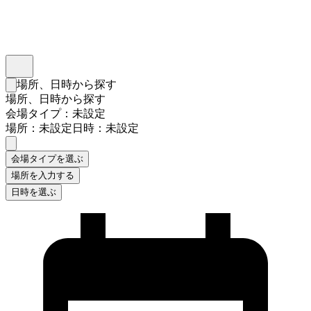
インスタベース
メニュー
場所、日時から探す
検索フォームを閉じる
場所、日時から探す
会場タイプ：未設定
場所：未設定
日時：未設定
会場タイプを選ぶ
場所を入力する
日時を選ぶ