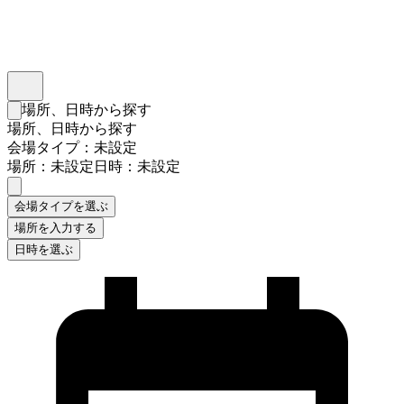
インスタベース
メニュー
場所、日時から探す
検索フォームを閉じる
場所、日時から探す
会場タイプ：未設定
場所：未設定
日時：未設定
会場タイプを選ぶ
場所を入力する
日時を選ぶ