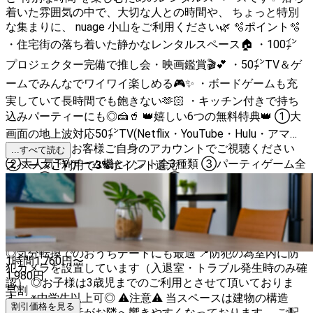
着いた雰囲気の中で、大切な人との時間や、 ちょっと特別
な集まりに、 nuage 小山をご利用ください🌿 🫧ポイント🫧
・住宅街の落ち着いた静かなレンタルスペース🏠 ・100㌅
プロジェクター完備で推し会・映画鑑賞🎬💕 ・50㌅TV＆ゲ
ームでみんなでワイワイ楽しめる🎮✨ ・ボードゲームも充
実していて長時間でも飽きない🫶🏻 ・キッチン付きで持ち
込みパーティーにも◎🍰🥤 👑嬉しい6つの無料特典👑 ①大
画面の地上波対応50㌅TV(Netflix・YouTube・Hulu・アマプ
ラ等見放題)※お客様ご自身のアカウントでご視聴ください
...すべて読む
②大人気TVゲーム機とソフト全3種類 ③パーティゲーム全
スペースご利用で
3
%
ポイント還元
8種類 ④調理器具＆食器セット ⑤IHコンロ(2口)キッチン使
い放題 ⑥加湿器や冷暖房器具セット 🧸スペースの特徴🧸
◎住宅街にある落ち着いた立地で、周りを気にせず過ごせる
空間 ◎専用駐車場2台分完備で、車でのアクセスも安心 ◎
少人数でゆったり使える、プライベート感のあるスペース
◎気分転換でのおうちデートにも最適 📍防犯の為室内に防
1時間
1,760
円〜
犯カメラを設置しています（入退室・トラブル発生時のみ確
1,980
円
認） ◎お子様は3歳児までのご利用とさせて頂いておりま
早割
す。 ※中学生以上可◎ ⚠️注意⚠️ 当スペースは建物の構造
割引価格を見る
上、足音や物音がお隣へ響きやすくなっております。 ご配