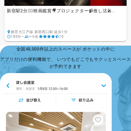
新宿駅2分🚶‍♀️映画鑑賞🎥プロジェクター📹️推し活🎤...
都営大江戸線 新宿西口駅 徒歩1分
180分~
〜6名
10
全国48,000件以上のスペースが ポケットの中に
アプリだけの便利機能で、 いつでもどこでもサクッとスペース
が予約できます