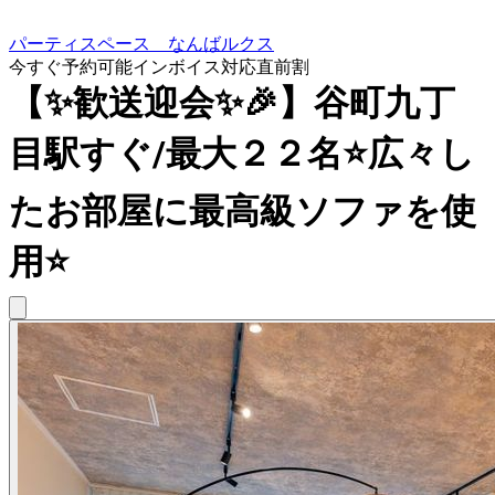
パーティスペース なんばルクス
今すぐ予約可能
インボイス対応
直前割
【✨歓送迎会✨🎉】谷町九丁
目駅すぐ/最大２２名⭐️広々し
たお部屋に最高級ソファを使
用⭐️