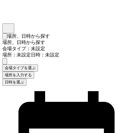
インスタベース
メニュー
場所、日時から探す
検索フォームを閉じる
場所、日時から探す
会場タイプ：未設定
場所：未設定
日時：未設定
会場タイプを選ぶ
場所を入力する
日時を選ぶ