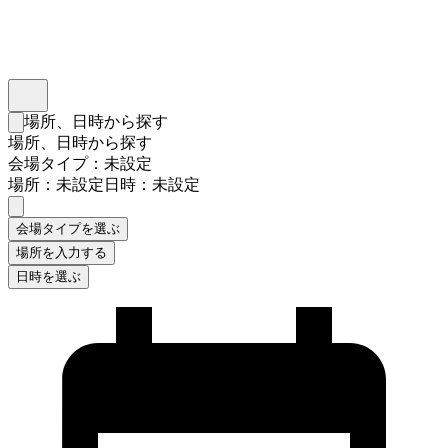
インスタベース
メニュー
場所、日時から探す
検索フォームを閉じる
場所、日時から探す
会場タイプ：未設定
場所：未設定
日時：未設定
会場タイプを選ぶ
場所を入力する
日時を選ぶ