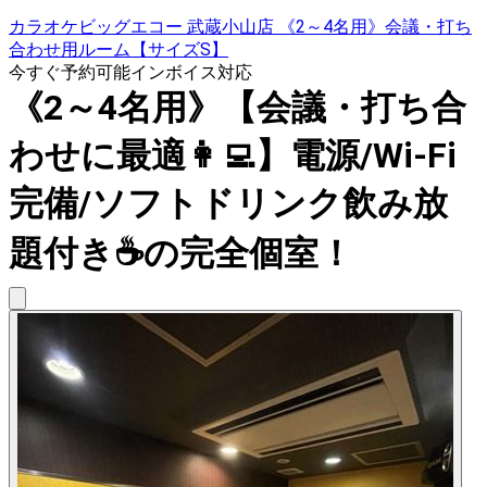
カラオケビッグエコー 武蔵小山店 《2～4名用》会議・打ち
合わせ用ルーム【サイズS】
今すぐ予約可能
インボイス対応
《2～4名用》【会議・打ち合
わせに最適👩‍💻】電源/Wi-Fi
完備/ソフトドリンク飲み放
題付き☕️の完全個室！