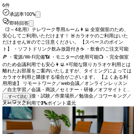
6件
承認率100%
即時回答
《2～4名用》テレワーク専用ルーム👩‍💻 全室個室のため、
安心してご利用いただけます！ 🚨カラオケのご利用はいた
だけません🚨のでご注意ください。 【スペースのポイン
ト】 ・ソフトドリンク飲み放題付き☕️ ・飲食のご注文可能
🍕 ・電源/Wi-Fi完備📶 ・モニターの使用可能📺 ・完全個室
のため会議利用でも安心👩‍💻 ※可能な限りカラオケ利用とは
離れたお部屋をご案内いたしますが、タイミングによっては
カラオケ利用と隣接する場合がございます。 【よくある利
用用途】 リモートワーク／web会議／オンラインレッスン
／自主学習／会議・商談／セミナー・研修／オフサイトミー
ティング／面接・試験／作業場所／勉強会／コワーキング／
...すべて読む
テレワーク
スペースご利用で
3
%
ポイント還元