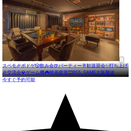
スペモ🎉ボドゲ🎲飲み会🍺パーティー🥂歓送迎会✨打ち上げ
🎉交流会💎ゲーム機🎮️映画鑑賞🎞️855_GAME大阪難波
今すぐ予約可能