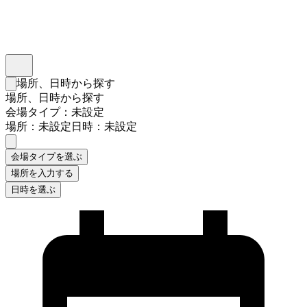
インスタベース
メニュー
場所、日時から探す
検索フォームを閉じる
場所、日時から探す
会場タイプ：未設定
場所：未設定
日時：未設定
会場タイプを選ぶ
場所を入力する
日時を選ぶ