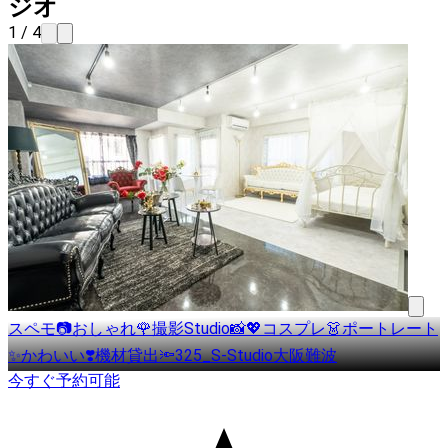
ジオ
1 / 4
スペモ📷おしゃれ🌹撮影Studio📸💖コスプレ👗ポートレート
✨かわいい❣️機材貸出🔦325_S-Studio大阪難波
今すぐ予約可能