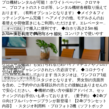
プロ機材レンタルが可能！ ホワイトペーパー、クロマキ
ー、プロフォトのストロボ等、レンタル機材各種取り揃えて
おります。（有料オプションとなります） ◆メイク＆フィ
ッティングルーム完備！ ヘアメイクの他、モデルさんのお
着替えや荷物置きにもご利用いただけます。エレベーターも
ございますので搬入に便利です。 ◆白ホリ高さ2.5m 幅
...すべて読む
2.72m 撮影エリア40平方メートル、コンパクトで使いやす
スペースご利用で
3
%
ポイント還元
い広さです。 ◆Hasselblad H5Dが借りられるスタジオ！
なかなか手にできない中盤デジタルカメラ。中でも
Hasselblad Hシリーズの描写力は圧巻の美しさです。その
Hasselblad H5D + HC80mm（35mm換算約50mm）のレンタ
ルがスタートしました。ご希望の方には初回使用説明（要ス
ケジュール確認）も受けられるためハイアマチュアやプロの
1時間
3,300
円
方で中盤にチャレンジされたい方必須です。 ◆コロナウイ
1日
41,800
円
ルス対策を徹底しております 当スタジオは、ワンフロア1組
空室カレンダーを見る
限りのプライベートスタジオとなります。 男女別の洗面所
を含め、ご予約中のお客様以外の方との接触はありませんの
で安心ください。 ◆機材の使い方や撮影アドバイス、セッ
ティングのお手伝いも承っております。（要予約） ◆24hプ
ロ向けフルパッケージプランが新登場！ 【24hプランセット
内容】 ・スタジオ利用料 ・プロフォト2機（ソフトボック