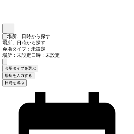
インスタベース
メニュー
場所、日時から探す
検索フォームを閉じる
場所、日時から探す
会場タイプ：未設定
場所：未設定
日時：未設定
会場タイプを選ぶ
場所を入力する
日時を選ぶ