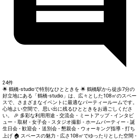
24件
🌟 鶴橋-studioで特別なひとときを 🌟 鶴橋駅から徒歩7分の
好立地にある「鶴橋-studio」は、広々とした108㎡のスペー
スで、さまざまなイベントに最適なパーティールームです。
心地よい空間で、思い出に残るひとときをお過ごしくださ
い。 🎉 多彩な利用用途 - 交流会・ミートアップ - インタビ
ュー・取材 - 女子会 - スタジオ撮影 - ホームパーティー - 誕
生日会 - 歓迎会・送別会 - 懇親会 - ウォーキング指導 - 打ち
上げ 🏠 スペースの魅力 - 広さ108㎡でゆったりとした空間 -