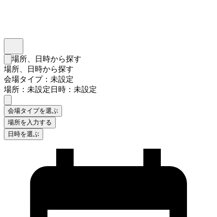
インスタベース
メニュー
場所、日時から探す
検索フォームを閉じる
場所、日時から探す
会場タイプ：未設定
場所：未設定
日時：未設定
会場タイプを選ぶ
場所を入力する
日時を選ぶ