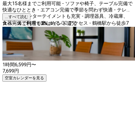
最大15名様までご利用可能 - ソファや椅子、テーブル完備で
快適なひととき - エアコン完備で季節を問わず快適 - テレビ
とWi-Fiでエンターテイメントも充実 - 調理器具、冷蔵庫、
...すべて読む
食器完備で料理も楽しめる 🚶‍♂️ アクセス - 鶴橋駅から徒歩7
スペースご利用で
3
%
ポイント還元
分の便利な立地 💰 料金 - 6599円〜7699円 鶴橋-studioで、
特別なイベントを計画してみませんか？広々とした空間で、
心に残るひとときをお楽しみください。皆様のご利用を心よ
りお待ちしております！
1時間
6,599
円〜
7,699
円
空室カレンダーを見る