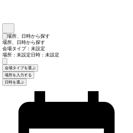
インスタベース
メニュー
場所、日時から探す
検索フォームを閉じる
場所、日時から探す
会場タイプ：未設定
場所：未設定
日時：未設定
会場タイプを選ぶ
場所を入力する
日時を選ぶ