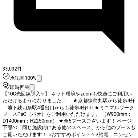
33,032件
承認率100%
即時回答
【10G光回線導入✨】 ネット環境やzoomも快適にご利用い
ただけるようになりました！！ ★京都線烏丸駅から徒歩4分
地下鉄四条駅4番出口からも徒歩4分🚶‍♀️ ★ミニマルワーク
ブースPaO（パオ）をご利用いただけます。 （W900mm：
D1400mm：H2250mm） ★全5ブースございます！ ページ
下部の「同じ施設内にある他のスペース」から他のブースも
ご覧いただけます！ ⭐️おすすめポイント⭐️ ⚡️給電：コンセン