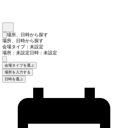
インスタベース
メニュー
場所、日時から探す
検索フォームを閉じる
場所、日時から探す
会場タイプ：未設定
場所：未設定
日時：未設定
会場タイプを選ぶ
場所を入力する
日時を選ぶ