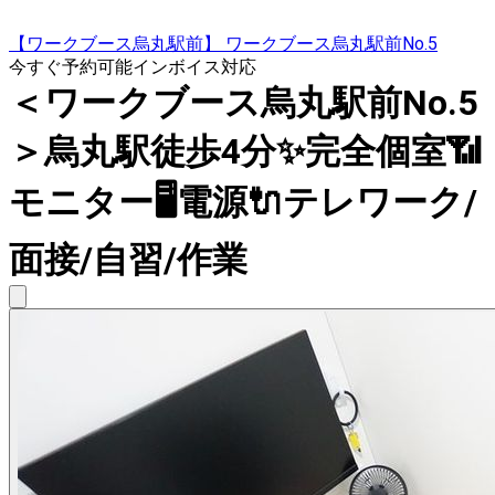
【ワークブース烏丸駅前】 ワークブース烏丸駅前No.5
今すぐ予約可能
インボイス対応
＜ワークブース烏丸駅前No.5
＞烏丸駅徒歩4分✨完全個室📶
モニター🖥️電源🔌テレワーク/
面接/自習/作業