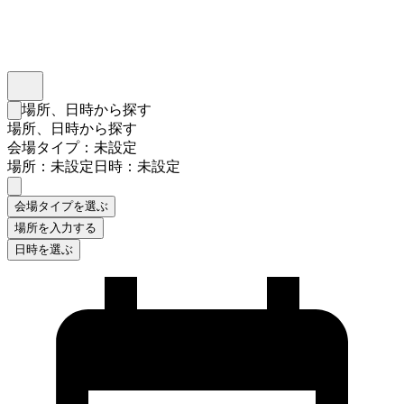
インスタベース
メニュー
場所、日時から探す
検索フォームを閉じる
場所、日時から探す
会場タイプ：未設定
場所：未設定
日時：未設定
会場タイプを選ぶ
場所を入力する
日時を選ぶ