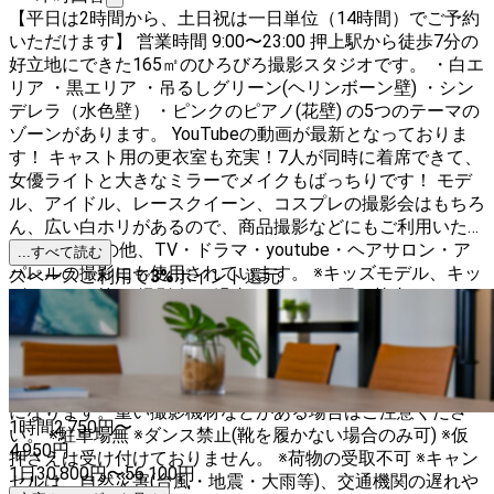
【平日は2時間から、土日祝は一日単位（14時間）でご予約
いただけます】 営業時間 9:00〜23:00 押上駅から徒歩7分の
好立地にできた165㎡のひろびろ撮影スタジオです。 ・白エ
リア ・黒エリア ・吊るしグリーン(ヘリンボーン壁) ・シン
デレラ（水色壁） ・ピンクのピアノ(花壁) の5つのテーマの
ゾーンがあります。 YouTubeの動画が最新となっておりま
す！ キャスト用の更衣室も充実！7人が同時に着席できて、
女優ライトと大きなミラーでメイクもばっちりです！ モデ
ル、アイドル、レースクイーン、コスプレの撮影会はもちろ
ん、広い白ホリがあるので、商品撮影などにもご利用いただ
けます。 その他、TV・ドラマ・youtube・ヘアサロン・ア
...すべて読む
パレルの撮影にも使用されています。 ※キッズモデル、キッ
スペースご利用で
3
%
ポイント還元
ズアイドル等の"撮影会"は過去にマナーが悪く禁止とさせて
いただきます。保護者がされる撮影や法人のアパレル撮影等
は可です。 ※ ご見学はご予約の入っていない日時で、1回30
分間無料でございます。 2回目以後は通常のご予約をお願い
致します。 ※エレベーターはありませんので階段で4階まで
になります。重い撮影機材などがある場合はご注意くださ
1時間
2,750
円〜
い。 ※駐車場無 ※ダンス禁止(靴を履かない場合のみ可) ※仮
4,950
円
押さえは受け付けておりません。 ※荷物の受取不可 ※キャン
1日
30,800
円
〜
56,100
円
セルは、自然災害(台風・地震・大雨等)、交通機関の遅れや