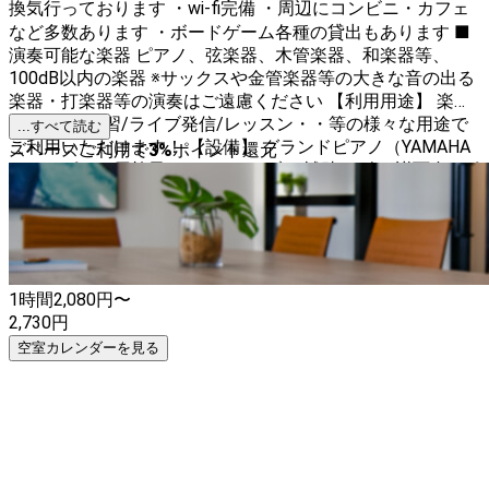
換気行っております ・wi-fi完備 ・周辺にコンビニ・カフェ
など多数あります ・ボードゲーム各種の貸出もあります ■
演奏可能な楽器 ピアノ、弦楽器、木管楽器、和楽器等、
100dB以内の楽器 ※サックスや金管楽器等の大きな音の出る
楽器・打楽器等の演奏はご遠慮ください 【利用用途】 楽器
練習/歌の練習/ライブ発信/レッスン・・等の様々な用途で
...すべて読む
ご利用いただけます！ 【設備】 グランドピアノ（YAMAHA
スペースご利用で
3
%
ポイント還元
C1L） ピアノ用椅子2 イス4 テーブル 補助ペダル 譜面台4 ピ
アノクロス 毛はたき Bluetoothスピーカー メトロノーム チ
ューナー チューナー用マイク 3in1USBケーブル2 ヒーター
スマホスタンド(三脚) 消臭スプレー 置き型冷暖房機 鏡 ボー
ドゲーム各種（貸出） 防犯カメラ
1時間
2,080
円〜
2,730
円
空室カレンダーを見る