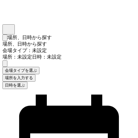
インスタベース
メニュー
場所、日時から探す
検索フォームを閉じる
場所、日時から探す
会場タイプ：未設定
場所：未設定
日時：未設定
会場タイプを選ぶ
場所を入力する
日時を選ぶ