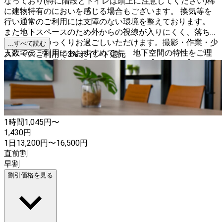
なっており(特に階段とトイレは頭上に注意してください)稀
に建物特有のにおいを感じる場合もございます。 換気等を
行い通常のご利用には支障のない環境を整えております。
また地下スペースのため外からの視線が入りにくく、落ち着
いた空間でゆっくりお過ごしいただけます。撮影・作業・少
...すべて読む
人数でのご利用にもおすすめです。 地下空間の特性をご理
スペースご利用で
3
%
ポイント還元
解のうえ、ご予約をお願いいたします✨ 【お知らせ】 ・7月
30日以降の予約はこちらからお願いいたします。
⇒
https://www.instabase.jp/space/3090708709
1時間
1,045
円〜
1,430
円
1日
13,200
円
〜
16,500
円
直前割
早割
割引価格を見る