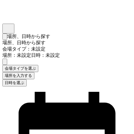
インスタベース
メニュー
場所、日時から探す
検索フォームを閉じる
場所、日時から探す
会場タイプ：未設定
場所：未設定
日時：未設定
会場タイプを選ぶ
場所を入力する
日時を選ぶ