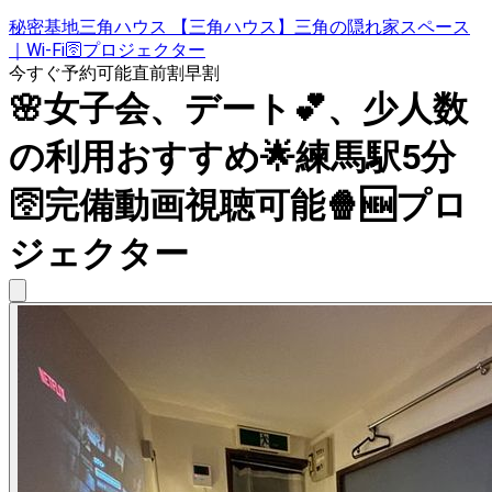
秘密基地三角ハウス 【三角ハウス】三角の隠れ家スペース
｜Wi-Fi🛜プロジェクター
今すぐ予約可能
直前割
早割
🌸女子会、デート💕、少人数
の利用おすすめ🌟練馬駅5分
🛜完備動画視聴可能🍿🆕プロ
ジェクター