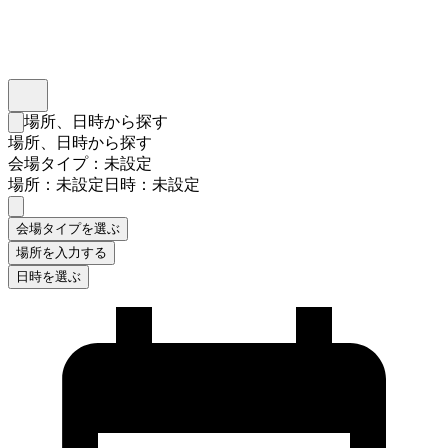
インスタベース
メニュー
場所、日時から探す
検索フォームを閉じる
場所、日時から探す
会場タイプ：未設定
場所：未設定
日時：未設定
会場タイプを選ぶ
場所を入力する
日時を選ぶ