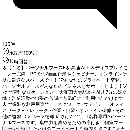
135件
承認率100%
即時回答
🌟【１名】パーソナルブースE🌟 高速Wi-Fi＆ディスプレイモ
ニター完備！PCでの2画面作業やウェビナー、オンライン研
修に最適なスペースです！ 🚀あなたのプライベート空間、
パーソナルブースがあなたのビジネスをサポートします！🚀
🚀 **便利なロケーション** 大和西大寺駅から徒歩7分の好立
地！営業活動や出張の合間にも気軽にご利用いただけます。
🎯 **多彩な利用用途** - デスクワーク -ウェビナー -オフィ
スワーク - テレワーク - 作業 - 自習 - オンライン研修 - その
他の勉強 📐スペース情報 広さは2㎡で、1名様専用のパーソ
ナルブースです。集中力を高めるための扉付き半個室ブース
（※）で、あなただけのプライベートな時間を過ごすことが
...すべて読む