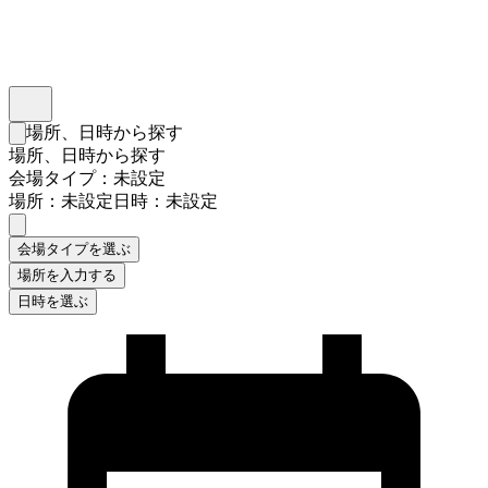
インスタベース
メニュー
場所、日時から探す
検索フォームを閉じる
場所、日時から探す
会場タイプ：未設定
場所：未設定
日時：未設定
会場タイプを選ぶ
場所を入力する
日時を選ぶ