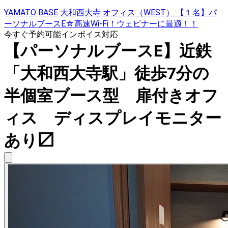
YAMATO BASE 大和西大寺 オフィス（WEST） 【１名】パ
ーソナルブースE☆高速Wi-Fi！ウェビナーに最適！！
今すぐ予約可能
インボイス対応
【パーソナルブースE】近鉄
「大和西大寺駅」徒歩7分の
半個室ブース型 扉付きオフ
ィス ディスプレイモニター
あり〼