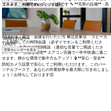
できます。 ※欄間オープンの仕様です 🔧 **充実の設備** - 高
スペースご利用で
3
%
ポイント還元
速Wi-Fi (無線LAN) - エアコンで快適な室温 - 電源・コンセン
ト完備 - トイレ（男女共用） - 駐輪場あり - 防犯カメラで安
心 👥定員 1名様専用のパーソナルブースです。 👍こんな方
におすすめ ・集中して資料を作成したい方 ・作業中のPC画
面を見られたくない方 ・オフィスワークに集中したい方 ・
WEB会議・商談・面接を行いたい方 🚫注意事項 ・スピーカ
1時間
1,375
円〜
ーを利用してのWEB会議 （必ずイヤホンをご利用くださ
1,650
円
い。） ・大声でのWEB商談 （適切な音量でご商談くださ
空室カレンダーを見る
い。） 🌿 **快適な環境** エアコン完備で一年中快適に過ご
せます。静かな環境で集中力もアップ！ 🔒 **安心・安全**
防犯カメラ設置で安心してご利用いただけます。 このパー
ソナルブースで、あなたの作業効率を最大限に引き出しまし
ょう！お待ちしております😊