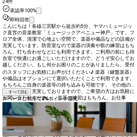
24件
承認率100%
即時回答
こんにちは！各線三宮駅から徒歩約5分、ヤマハミュージッ
ク直営の音楽教室「ミュージックアベニュー神戸」です。フ
ロア全体、清潔で心地よい空間で、楽器や備品などの設備が
充実しています。防音室なので楽器の演奏や歌の練習はもち
ろん、打ち合わせなどにも利用できます。ご利用の前にも待
合室で快適にお過ごしいただけますので、どうぞ安心してお
越しください。もし何かお困りのことがありましたら、受付
のスタッフにお気軽にお声がけください♪ 楽器（鍵盤楽器）
や備品はオプションにて選択いただくことで利用できます。
もちろんご自身の楽器等の持ち込みも可能です。 その他の
オプションも充実しておりますので、ご希望の方はお気軽に
...すべて読む
お問い合わせください。 楽器の練習はもちろん、お仕事
スペースご利用で
3
%
ポイント還元
（テレワーク）、稽古、結婚式の余興、ライブ配信、演劇・
芝居など、幅広い用途にご利用いただけます。部屋内、待合
室ではフロア共通のWi-Fiをご利用いただけます。 スペース
のご利用にあたっては、ページ下部にございます「利用規
約」を必ずご確認ください。 また、スペース内での禁止事
項にご注意いただき、スペースを清潔にご利用いただきます