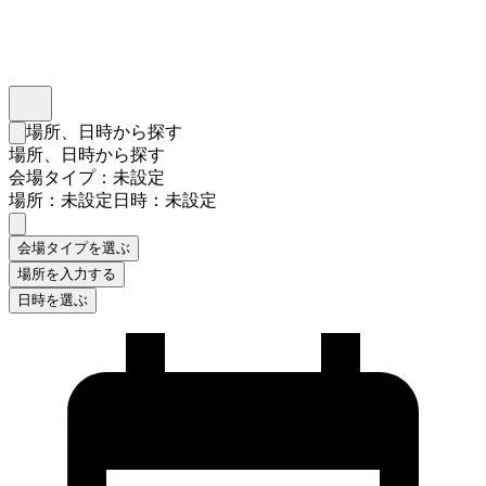
インスタベース
メニュー
場所、日時から探す
検索フォームを閉じる
場所、日時から探す
会場タイプ：未設定
場所：未設定
日時：未設定
会場タイプを選ぶ
場所を入力する
日時を選ぶ