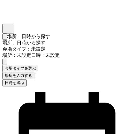
インスタベース
メニュー
場所、日時から探す
検索フォームを閉じる
場所、日時から探す
会場タイプ：未設定
場所：未設定
日時：未設定
会場タイプを選ぶ
場所を入力する
日時を選ぶ