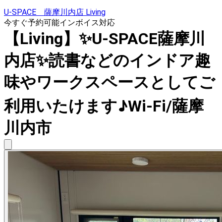
U-SPACE 薩摩川内店 Living
今すぐ予約可能
インボイス対応
【Living】✨U-SPACE薩摩川
内店✨読書などのインドア趣
味やワークスペースとしてご
利用いたけます♪Wi-Fi/薩摩
川内市