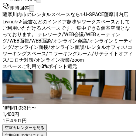
即時回答
薩摩川内市のレンタルスペースなら✨U-SPACE薩摩川内店
Living✨♪ 読書などのインドア趣味やワークスペースとして
ご利用いただけるスペースです。 集中できる個室空間とな
っております。 テレワーク/WEB会議/WEBミーティン
グ/WEB面接/WEB面談/オンライン会議/オンラインミーティ
ング/オンライン面接/オンライン面談/レンタルオフィス/コ
ワーキングスペース/コワーキングルーム/サテライトオフィ
ス/コロナ対策/オンライン授業/zoom
スペースご利用で
3
%
ポイント還元
1時間
1,033
円〜
1,400
円
1日
4,901
円
空室カレンダーを見る
定期利用の方はこちら