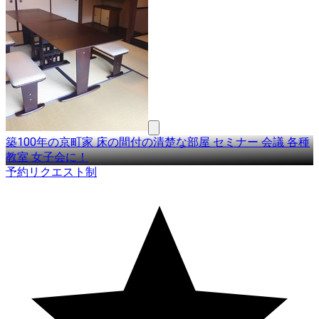
築100年の京町家 床の間付の清楚な部屋 セミナー 会議 各種
教室 女子会に！
予約リクエスト制