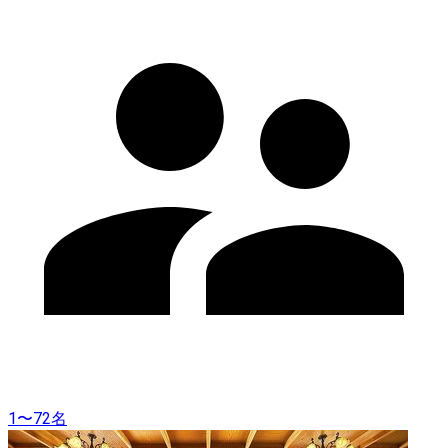
1〜72名