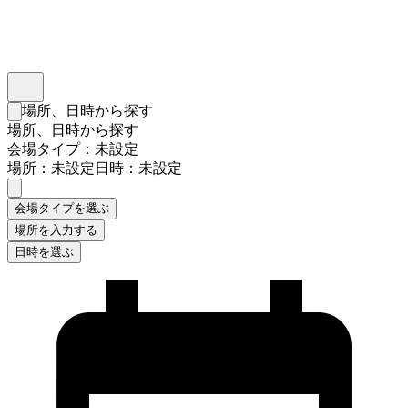
インスタベース
メニュー
場所、日時から探す
検索フォームを閉じる
場所、日時から探す
会場タイプ：未設定
場所：未設定
日時：未設定
会場タイプを選ぶ
場所を入力する
日時を選ぶ