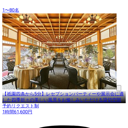
1〜80名
【祇園四条から5分】レセプションパーティーや展示会に適
した四季折々の美しい風景をお愉しみいただける貸切空間
予約リクエスト制
1時間
61,600
円