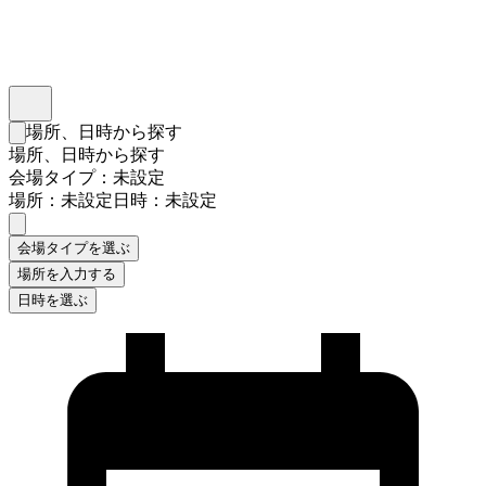
インスタベース
メニュー
場所、日時から探す
検索フォームを閉じる
場所、日時から探す
会場タイプ：未設定
場所：未設定
日時：未設定
会場タイプを選ぶ
場所を入力する
日時を選ぶ