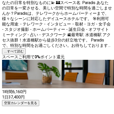
なたの日常を特別なものに💫 🏰スペース名: Paradis あなた
の日常を一変させる、美しい空間で特別な時間を過ごしませ
んか？Paradisは、テレワークからホームパーティーまで、
様々なシーンに対応したデイユースホテルです。 🎯利用可
能な用途: - テレワーク - インタビュー・取材 - ヨガ - 女子会
- スタジオ撮影 - ホームパーティー - 誕生日会 - オフサイト
ミーティング - 占い - デスクワーク 🚉最寄駅: 水道橋駅 アク
セス抜群！水道橋駅から徒歩3分の好立地です。 Paradis
で、特別な時間をお過ごしください。お待ちしております！
🌈
...すべて読む
スペースご利用で
3
%
ポイント還元
1時間
6,160
円
1日
37,400
円
空室カレンダーを見る