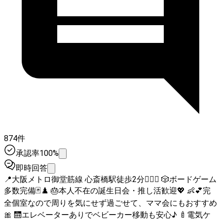
874件
承認率100%
即時回答
📍大阪メトロ御堂筋線 心斎橋駅徒歩2分🚶‍♀️✨ 🎲ボードゲーム
多数完備🃏♟️ 🎂本人不在の誕生日会・推し活歓迎💖 👶💕完
全個室なので周りを気にせず過ごせて、ママ会にもおすすめ
🎀 🛗エレベーターありでベビーカー移動も安心♪ 🍼電気ケ