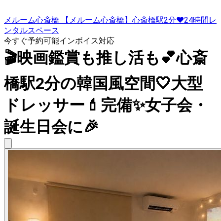
メルーム心斎橋 【メルーム心斎橋】心斎橋駅2分♥24時間レ
ンタルスペース
今すぐ予約可能
インボイス対応
🎬映画鑑賞も推し活も💕心斎
橋駅2分の韓国風空間🤍大型
ドレッサー💄完備✨女子会・
誕生日会に🎉