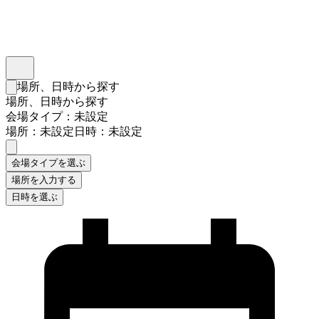
インスタベース
メニュー
場所、日時から探す
検索フォームを閉じる
場所、日時から探す
会場タイプ：未設定
場所：未設定
日時：未設定
会場タイプを選ぶ
場所を入力する
日時を選ぶ