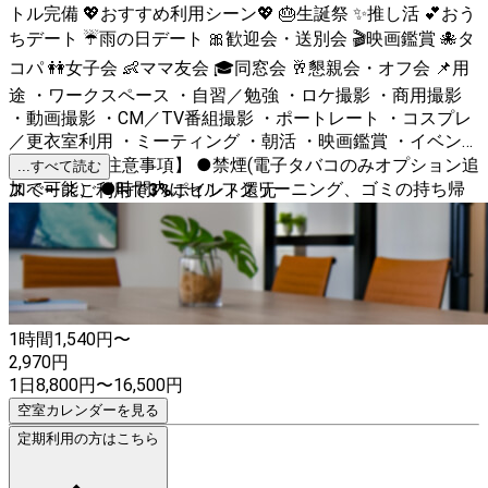
トル完備 💖おすすめ利用シーン💖 🎂生誕祭 ✨推し活 💕おう
ちデート ☔雨の日デート 🎀歓迎会・送別会 🎬映画鑑賞 🐙タ
コパ 👭女子会 👶ママ友会 🎓同窓会 🥂懇親会・オフ会 📌用
途 ・ワークスペース ・自習／勉強 ・ロケ撮影 ・商用撮影
・動画撮影 ・CM／TV番組撮影 ・ポートレート ・コスプレ
／更衣室利用 ・ミーティング ・朝活 ・映画鑑賞 ・イベント
利用 など 【注意事項】 ●禁煙(電子タバコのみオプション追
...すべて読む
加で可能） ●時間内にセルフクリーニング、ゴミの持ち帰
スペースご利用で
3
%
ポイント還元
り、レイアウトのお戻しをお願いします ●利用規約遵守 ●
モニターやネット環境その他無料設備は、無料のご案内とな
り、故障や接続不良等による返金や保証は出来かねます ●
予約の変更は1ヶ月前のみ承ります（延長、オプション追加
OK）
1時間
1,540
円〜
2,970
円
1日
8,800
円
〜
16,500
円
空室カレンダーを見る
定期利用の方はこちら