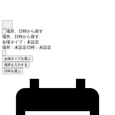
インスタベース
メニュー
場所、日時から探す
検索フォームを閉じる
場所、日時から探す
会場タイプ：未設定
場所：未設定
日時：未設定
会場タイプを選ぶ
場所を入力する
日時を選ぶ