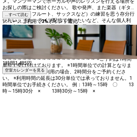
メ。マンツーマンでボーカルや声のレッスンを行える場所を
お探しの際はご検討ください。 歌や発声、また楽器（ギタ
ー、ピアノ、フルート、サックスなど）の練習を思う存分行
...すべて読む
いたい。 また、ライブ配信で使いたいなど、そんな個人利
スペースご利用で
3
%
ポイント還元
用の方も、もちろん歓迎です。 各部屋に備わっている備品
は全て無料貸し出しします。 また、他の部屋の備品は、同
時間帯に利用がなければ移動して使うことも可能です。 定
期利用も可能です。ご相談ください。 注：下見ご希望の際
は、必ず事前にアポイントメントをお取りください。 ～～
～～～～～～～～～～～～～～～～～～～ ※ご予約は1時間
1時間
1,485
円
単位で受け付けております。 ※1時間単位での計算となりま
空室カレンダーを見る
すので、1時間30分利用の場合、2時間分をご予約くださ
い。 ※利用時間の延長は30分単位では承っておりません。1
時間単位でお手続きください。 例：13時～15時 〇 13
時～15時30分 × 13時30分～15時 ×