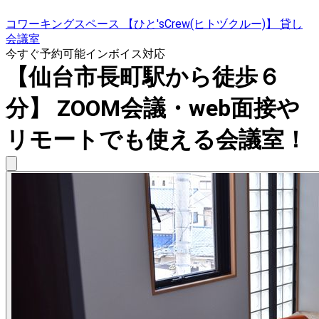
コワーキングスペース 【ひと'sCrew(ヒトヅクルー)】 貸し
会議室
今すぐ予約可能
インボイス対応
【仙台市長町駅から徒歩６
分】 ZOOM会議・web面接や
リモートでも使える会議室！