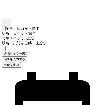
インスタベース
メニュー
場所、日時から探す
検索フォームを閉じる
場所、日時から探す
会場タイプ：未設定
場所：未設定
日時：未設定
会場タイプを選ぶ
場所を入力する
日時を選ぶ