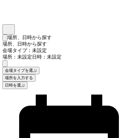
インスタベース
メニュー
場所、日時から探す
検索フォームを閉じる
場所、日時から探す
会場タイプ：未設定
場所：未設定
日時：未設定
会場タイプを選ぶ
場所を入力する
日時を選ぶ