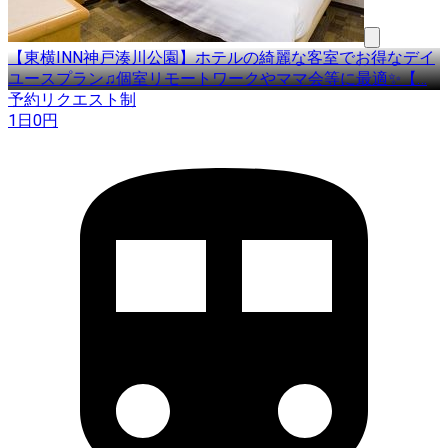
【東横INN神戸湊川公園】ホテルの綺麗な客室でお得なデイ
ユースプラン♫個室リモートワークやママ会等に最適✨【
…
予約リクエスト制
1日
0
円