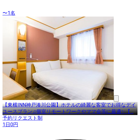
〜1名
【東横INN神戸湊川公園】ホテルの綺麗な客室でお得なデイ
ユースプラン♫個室リモートワークやママ会等に最適✨【
…
予約リクエスト制
1日
0
円