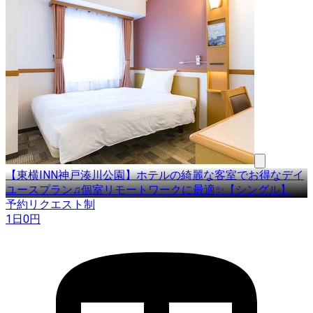
【東横INN神戸湊川公園】ホテルの綺麗な客室でお得なデイ
ユースプラン♫個室リモートワークに最適✨【シングル】
予約リクエスト制
1日
0
円