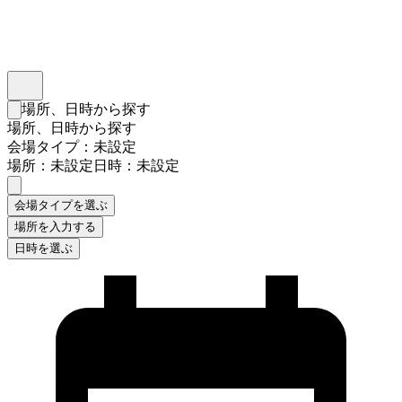
インスタベース
メニュー
場所、日時から探す
検索フォームを閉じる
場所、日時から探す
会場タイプ：未設定
場所：未設定
日時：未設定
会場タイプを選ぶ
場所を入力する
日時を選ぶ