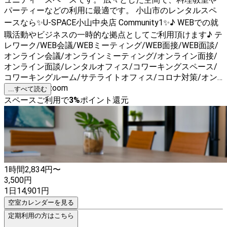
パーティーなどの利用に最適です。 小山市のレンタルスペ
ースなら✨U-SPACE小山中央店 Community1✨♪ WEBでの就
職活動やビジネスの一時的な拠点としてご利用頂けます♪ テ
レワーク/WEB会議/WEBミーティング/WEB面接/WEB面談/
オンライン会議/オンラインミーティング/オンライン面接/
オンライン面談/レンタルオフィス/コワーキングスペース/
コワーキングルーム/サテライトオフィス/コロナ対策/オン
ライン授業/zoom
...すべて読む
スペースご利用で
3
%
ポイント還元
1時間
2,834
円〜
3,500
円
1日
14,901
円
空室カレンダーを見る
定期利用の方はこちら