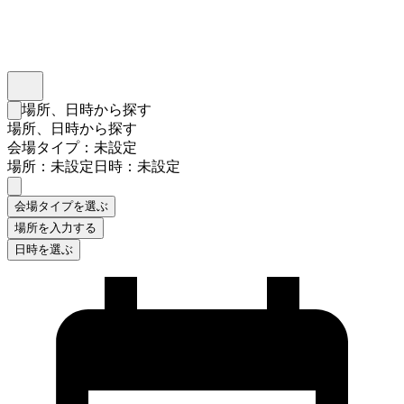
インスタベース
メニュー
場所、日時から探す
検索フォームを閉じる
場所、日時から探す
会場タイプ：未設定
場所：未設定
日時：未設定
会場タイプを選ぶ
場所を入力する
日時を選ぶ