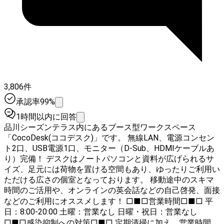
3,806件
承認率99%
1時間以内に回答
品川シーズンテラス内にあるブース型ワークスペース
「CocoDesk(ココデスク)」です。 無線LAN、電源コンセン
ト2口、USB電源1口、モニター（D-Sub、HDMIケーブルあ
り）完備！ デスクはノートパソコンと資料が広げられるサ
イズ、足元には荷物を置ける空間もあり、ゆったりご利用い
ただける広さの個室となっております。 移動途中のスキマ
時間のご活用や、オンラインの英会話などの自己啓発、面接
などのご利用にオススメします！ □■□営業時間□■□ 平
日：8:00-20:00 土曜：営業なし 日曜・祝日：営業なし
□■□感染抑制への対策□■□ 定期清掃に加え、営業時間中