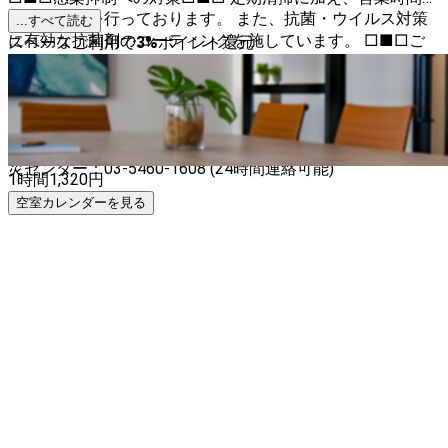
は自動換気を行っております。 また、抗菌・ウイルス対策
...すべて読む
に有効な抗菌剤のコーティングを施しています。 □■□ご
スペースご利用で
3
%
ポイント還元
希望日時がご予約いただけない場合□■□ 以下をご確認く
ださい。併設ブース、近隣ブースがご予約できる可能性があ
ります。 スペース掲載者について＞掲載者のスペースをす
べて見る □■□お忘れ物について□■□ お忘れ物の届け
出、受け取りについては以下にお問い合わせください。 防
災センター：03-5460-1608 (24時間連絡可能)
1時間
1,320
円
空室カレンダーを見る