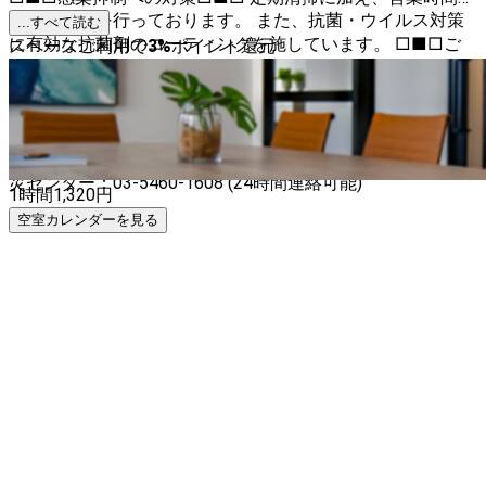
は自動換気を行っております。 また、抗菌・ウイルス対策
...すべて読む
に有効な抗菌剤のコーティングを施しています。 □■□ご
スペースご利用で
3
%
ポイント還元
希望日時がご予約いただけない場合□■□ 以下をご確認く
ださい。併設ブース、近隣ブースがご予約できる可能性があ
ります。 スペース掲載者について＞掲載者のスペースをす
べて見る □■□お忘れ物について□■□ お忘れ物の届け
出、受け取りについては以下にお問い合わせください。 防
災センター：03-5460-1608 (24時間連絡可能)
1時間
1,320
円
空室カレンダーを見る