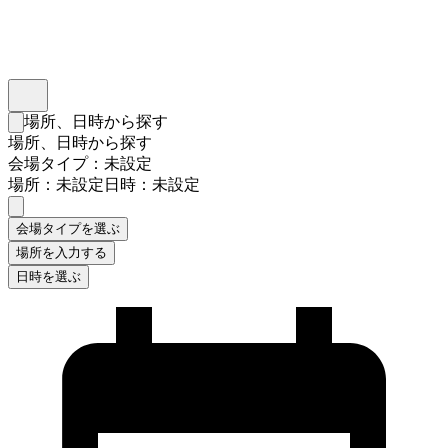
インスタベース
メニュー
場所、日時から探す
検索フォームを閉じる
場所、日時から探す
会場タイプ：未設定
場所：未設定
日時：未設定
会場タイプを選ぶ
場所を入力する
日時を選ぶ