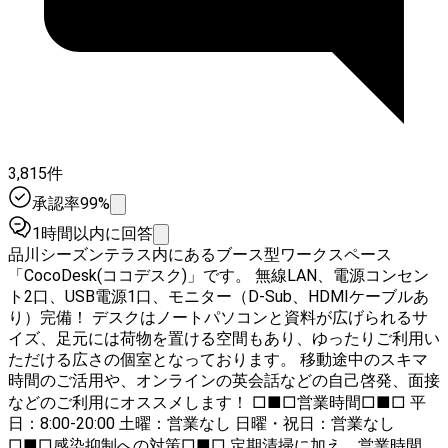
3,815件
承認率99%
1時間以内に回答
品川シーズンテラス内にあるブース型ワークスペース
「CocoDesk(ココデスク)」です。 無線LAN、電源コンセン
ト2口、USB電源1口、モニター（D-Sub、HDMIケーブルあ
り）完備！ デスクはノートパソコンと資料が広げられるサ
イズ、足元には荷物を置ける空間もあり、ゆったりご利用い
ただける広さの個室となっております。 移動途中のスキマ
時間のご活用や、オンラインの英会話などの自己啓発、面接
などのご利用にオススメします！ □■□営業時間□■□ 平
日：8:00-20:00 土曜：営業なし 日曜・祝日：営業なし
□■□感染抑制への対策□■□ 定期清掃に加え、営業時間中