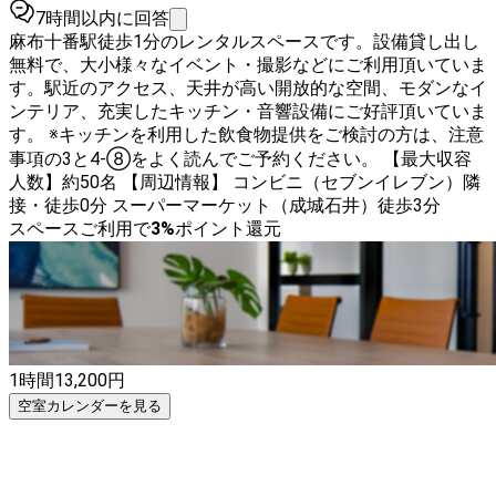
7時間以内に回答
麻布十番駅徒歩1分のレンタルスペースです。設備貸し出し
無料で、大小様々なイベント・撮影などにご利用頂いていま
す。駅近のアクセス、天井が高い開放的な空間、モダンなイ
ンテリア、充実したキッチン・音響設備にご好評頂いていま
す。 ※キッチンを利用した飲食物提供をご検討の方は、注意
事項の3と4-⑧をよく読んでご予約ください。 【最大収容
人数】約50名 【周辺情報】 コンビニ（セブンイレブン）隣
接・徒歩0分 スーパーマーケット（成城石井）徒歩3分
スペースご利用で
3
%
ポイント還元
1時間
13,200
円
空室カレンダーを見る