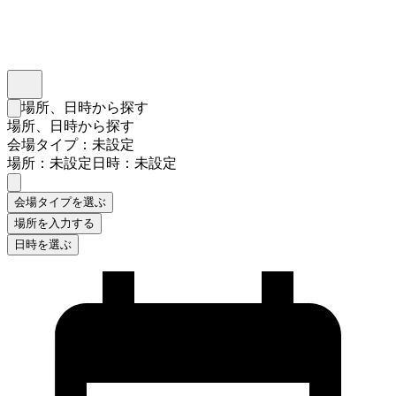
インスタベース
メニュー
場所、日時から探す
検索フォームを閉じる
場所、日時から探す
会場タイプ：未設定
場所：未設定
日時：未設定
会場タイプを選ぶ
場所を入力する
日時を選ぶ