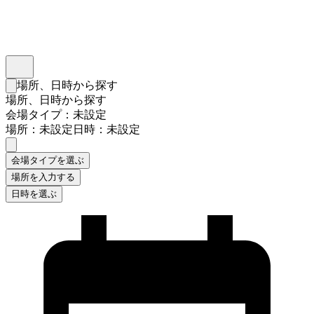
インスタベース
メニュー
場所、日時から探す
検索フォームを閉じる
場所、日時から探す
会場タイプ：未設定
場所：未設定
日時：未設定
会場タイプを選ぶ
場所を入力する
日時を選ぶ