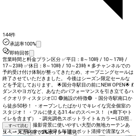
144件
承認率100%
即時回答
営業時間と料金プラン区分 ✅平日：8～10時 / 10～17時 /
17～23時 ✅休日：8～10時 / 10～23時 ※ 多チャンネルでの
予約受け付け体制が整ってきたため、オープニングセールは
終了させていただきました。 今後はシーズン限定セールな
どを予定しております。 🌟国分寺駅目の前にNEW OPEN🌟 💃
ダンスやヨガなど、あなたのパフォーマンスを引き立てるハ
イクオリティスタジオ🧘‍♀️ 🟢施設の特徴🟢 ・国分寺駅南口か
ら徒歩50秒！ ・オープンしたばかりでキレイな完全個室の
スタジオ！ ・フルに使える31.4㎡のスペース！（※廊下やト
イレを含まず） ・調光調色スポットライト＆カラーLED照
明を完備！ ・撮影背景に使いやすい大型の無地カーテンあ
...すべて読む
り！ ・定期スタッフ清掃＆毎回ロボット清掃で清潔なスペ
スペースご利用で
3
%
ポイント還元