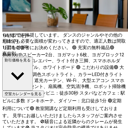
ース！ 🟢利用用途🟢 ダンス、ヨガ、ピラティスなどのグル
ープや個人でのレッスン 交流会、オフミ、ウォーキング、
ポージング、武道、控え室など様々な目的にご利用いただけ
ます🙌 🟢定員🟢 登録は10名としていますが、付き添いの方
など入室に上限はありません。 成人のダンス利用だと8名く
らいまでを推奨しています。 ダンスのジャンルやその他の
1時間
715
円〜
用途でも必要な面積が変わってきますので、適正人数は間取
1,815
円
り図をご参考にお決めください。 🟢 充実の無料備品🟢
1日
18,480
円
直前割
Bluetoothスピーカー2台、ヨガマット6枚、ヨガブロック12
個、椅子9脚 バレエバー、ライト付き三脚、スマホホルダ
割引価格を見る
ー、USBケーブル、ホワイトボード 🟢 こだわりの設備🟢 大
型鏡8枚、調光調色スポットライト、カラーLED付きライト
更衣スペース、遮光カーテン、Wi-Fi 、大型エアコン スマホ
充電付きコンセント、扇風機、空気清浄機、ロボット掃除機
🟢 周辺の環境🟢 コンビニ：徒歩30秒 スタバなどカフェ：駅
空室カレンダーを見る
ビルに多数 ドンキホーテ、ダイソー：北口徒歩1分 🟢定期
利用について🟢 教室開講など定期利用も受けしておりま
す。 見学にお越しいただけましたらスタッフがご案内させ
ていただきます。 🚫騒音による近隣からのクレームが発生
しています🚫 当スタジオは完全防音の構造ではありませ