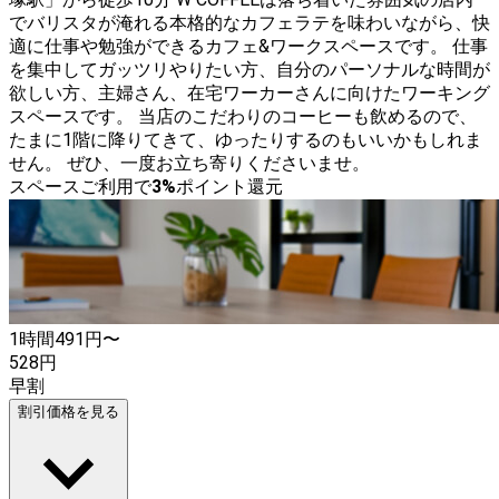
でバリスタが淹れる本格的なカフェラテを味わいながら、快
適に仕事や勉強ができるカフェ&ワークスペースです。 仕事
を集中してガッツリやりたい方、自分のパーソナルな時間が
欲しい方、主婦さん、在宅ワーカーさんに向けたワーキング
スペースです。 当店のこだわりのコーヒーも飲めるので、
たまに1階に降りてきて、ゆったりするのもいいかもしれま
せん。 ぜひ、一度お立ち寄りくださいませ。
スペースご利用で
3
%
ポイント還元
1時間
491
円〜
528
円
早割
割引価格を見る