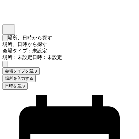
インスタベース
メニュー
場所、日時から探す
検索フォームを閉じる
場所、日時から探す
会場タイプ：未設定
場所：未設定
日時：未設定
会場タイプを選ぶ
場所を入力する
日時を選ぶ