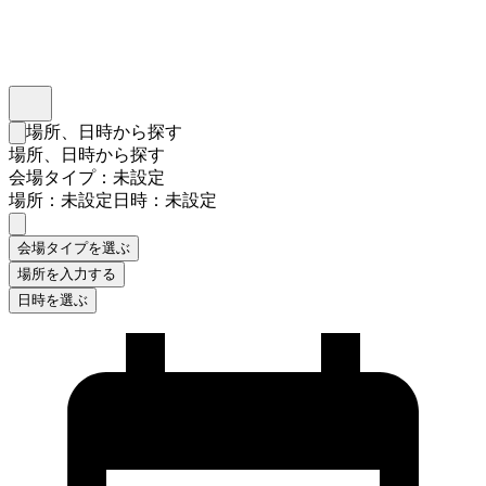
インスタベース
メニュー
場所、日時から探す
検索フォームを閉じる
場所、日時から探す
会場タイプ：未設定
場所：未設定
日時：未設定
会場タイプを選ぶ
場所を入力する
日時を選ぶ