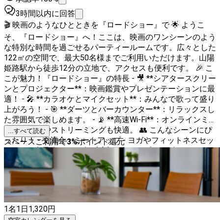
3時間以内に回答
🎬 映画のようなひとときを『ロードショー』で 🌟 ようこ
そ、『ロードショー』へ！ここは、映画のワンシーンのよう
な特別な時間を過ごせるパーティールームです。広々とした
122㎡の空間で、最大50名様までご利用いただけます。山陽
姫路駅から徒歩12分の立地で、アクセスも便利です。 🎉 こ
こが魅力！『ロードショー』の特長 - 🎥 **シアタースクリー
ンとプロジェクター**：映画鑑賞やプレゼンテーションに最
適！ - 🎤 **カラオケとマイクセット**：みんなで歌って盛り
上がろう！ - 🎯 **ダーツとバーカウンター**：リラックスし
た雰囲気で楽しめます。 - 📡 **高速Wi-Fi**：オンラインミ
ーティングやストリーミングも快適。 👥 こんなシーンにぴ
...すべて読む
ったり！ - 交流会・ミートアップ - ヨガやフィットネスセッ
スペースご利用で
3
%
ポイント還元
ション - 女子会やママ会 - 誕生日会やサプライズパーティー
- 歓迎会・送別会 - 勉強会・セミナー - 打ち上げやオフ会 🌟
ここでしか味わえない特別な時間を、ぜひ『ロードショー』
でお楽しみください。映画のような素敵な思い出を作りまし
ょう！ 🎈
1名
1日
1,320
円