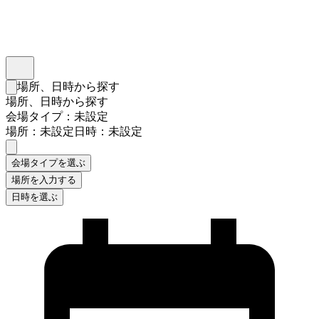
インスタベース
メニュー
場所、日時から探す
検索フォームを閉じる
場所、日時から探す
会場タイプ：未設定
場所：未設定
日時：未設定
会場タイプを選ぶ
場所を入力する
日時を選ぶ