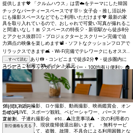
提供します💖 「クルムハウス」は雲☁️をテーマにした韓国
チックなパーティースペースです🐰✨ 女子会・推し活以外
にも撮影スペースなどでもご利用いただけます💖 最新の家
具を取り入れているので、おしゃれで可愛い写真が撮れるこ
と間違いなし！🎀 🎈スペースの特長🎈 - 新宿駅から徒歩8分
とアクセス抜群🚶‍♀️ - プロジェクターとスクリーン完備で迫
力満点の映像を楽しめます📽️ - ソフトなクッションフロアで
リラックスできます🛋️ - Wi-Fi完備でテレワークにもオスス
メ💻 - トイレあり🚻 - コンビニまで徒歩2分🌳 - 徒歩圏内に
...すべて読む
スペースご利用で
3
%
ポイント還元
コンビニ・ドラックストア・スーパー・100均有り便利✨ 🏠
広さ: 15㎡ 👥定員: 6名 🌸こんな利用用途におすすめ🌸 女子
会、推し活、ママ会、子連れ、誕生日会、ホームパーティ
ー、VLIVE、デート、撮影、オフ会、サプライズ、おしゃ
れ、タコパ、結婚パーティ、結婚式二次会、忘年会、新年
会、歓迎会、送迎会、テレワーク、オフサイトミーティン
グ、コスプレ撮影、ロケ撮影、動画撮影、映画鑑賞会、オン
1時間
1,760
円〜
ラインLIVE、スポーツ観戦、ベビーシャワー、バースデー
2,420
円
フォト、子連れ撮影会 etc… ⚠️注意事項⚠️ ・次の利用者の
直前割
ために必ず清掃、現状復帰後退出願います。 ・無料サービ
割引価格を見る
スの設備に関して、盗難、故障、不具合による利用困難とな