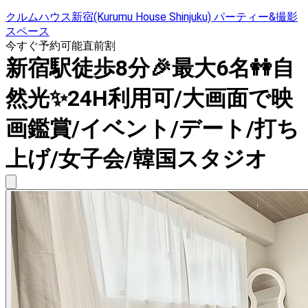
クルムハウス新宿(Kurumu House Shinjuku) パーティー&撮影
スペース
今すぐ予約可能
直前割
新宿駅徒歩8分🎉最大6名👭自
然光✨24H利用可/大画面で映
画鑑賞/イベント/デート/打ち
上げ/女子会/韓国スタジオ