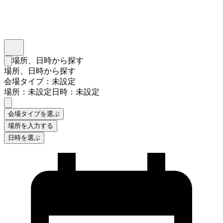
インスタベース
メニュー
場所、日時から探す
検索フォームを閉じる
場所、日時から探す
会場タイプ：未設定
場所：未設定
日時：未設定
会場タイプを選ぶ
場所を入力する
日時を選ぶ