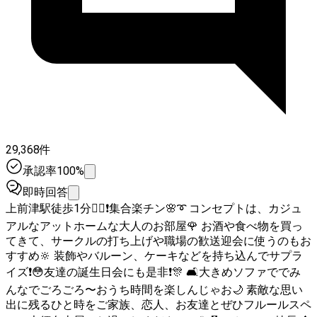
29,368件
承認率100%
即時回答
上前津駅徒歩1分🚶‍♀️❗集合楽チン🌸➰ コンセプトは、カジュ
アルなアットホームな大人のお部屋🌹 お酒や食べ物を買っ
てきて、サークルの打ち上げや職場の歓送迎会に使うのもお
すすめ🔆 装飾やバルーン、ケーキなどを持ち込んでサプラ
イズ❗😳友達の誕生日会にも是非❗🎊 🛋大きめソファででみ
んなでごろごろ〜おうち時間を楽しんじゃお🌙 素敵な思い
出に残るひと時をご家族、恋人、お友達とぜひフルールスペ