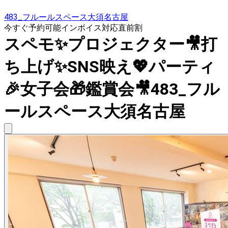
483_フルールスペース大須名古屋
今すぐ予約可能
インボイス対応
直前割
スペモ✨プロジェクター🎥打
ち上げ✨SNS映え💖パーティ
🎉女子会🎁鑑賞会🎥483_フル
ールスペース大須名古屋