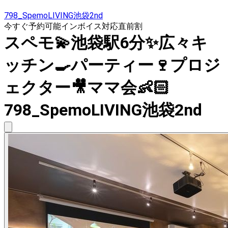
798_SpemoLIVING池袋2nd
今すぐ予約可能
インボイス対応
直前割
スペモ💫池袋駅6分✨広々キ
ッチン🍳パーティー🍷プロジ
ェクター🎥ママ会👶🏻
798_SpemoLIVING池袋2nd