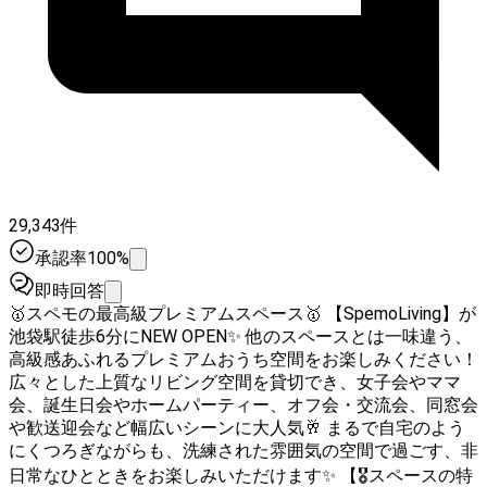
29,343件
承認率100%
即時回答
🥇スペモの最高級プレミアムスペース🥇 【SpemoLiving】が
池袋駅徒歩6分にNEW OPEN✨ 他のスペースとは一味違う、
高級感あふれるプレミアムおうち空間をお楽しみください！
広々とした上質なリビング空間を貸切でき、女子会やママ
会、誕生日会やホームパーティー、オフ会・交流会、同窓会
や歓送迎会など幅広いシーンに大人気🥂 まるで自宅のよう
にくつろぎながらも、洗練された雰囲気の空間で過ごす、非
日常なひとときをお楽しみいただけます✨ 【🎖スペースの特