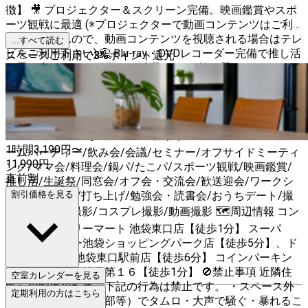
徴】 🎥 プロジェクター＆スクリーン完備。映画鑑賞やスポ
ーツ観戦に最適 (※プロジェクターで動画コンテンツはご利
用頂けませんので、動画コンテンツを視聴される場合はテレ
...すべて読む
ビをご利用下さい) 📀 Blu-ray・DVDレコーダー完備で推し活
スペースご利用で
3
%
ポイント還元
や思い出のシーン鑑賞にも活躍 🍳 たこ焼き器などパーティ
ー向けアイテムをご用意 🚯 ゴミ捨て無料。持ち帰り不要で
ラクラク利用🙌 ⚡ 高速Wi-Fi完備。セミナーやオフィス利用
も安心 🕛 24時間利用可能。終電を逃しても朝まで過ごせる
安心空間 ⭕️こんな利用用途におすすめ 女子会/誕生日会/ホ
1時間
3,190
円〜
ームパーティー/飲み会/会議/セミナー/オフサイドミーティ
11,990
円
ング/ママ会/料理会/鍋パ/たこパ/スポーツ観戦/映画鑑賞/
直前割
推し活/生誕祭/同窓会/オフ会・交流会/歓送迎会/ワークシ
ョップ/送別会/打ち上げ/勉強会・読書会/おうちデート/撮
割引価格を見る
影・収録/MV撮影/コスプレ撮影/動画撮影 🗺周辺情報 コン
ビニ：ファミリーマート 池袋東口店【徒歩1分】 スーパ
ー：パントリー池袋ショッピングパーク店【徒歩5分】、ド
ン・キホーテ 池袋東口駅前店【徒歩6分】 コインパーキン
グ：タイムズ東池袋第１６【徒歩1分】 🚫禁止事項 近隣住
空室カレンダーを見る
民への配慮のため、下記の行為は禁止です。 ・スペース外
定期利用の方はこちら
（入り口付近や共用部等）でタムロ・大声で騒ぐ・暴れるこ