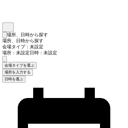
インスタベース
メニュー
場所、日時から探す
検索フォームを閉じる
場所、日時から探す
会場タイプ：未設定
場所：未設定
日時：未設定
会場タイプを選ぶ
場所を入力する
日時を選ぶ